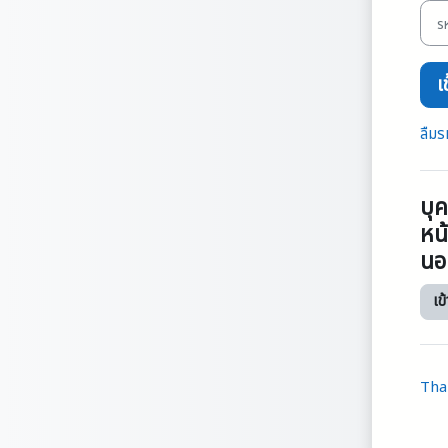
รหัสผ
เ
ลืมร
บุ
หน้
นอก
เข
Thai