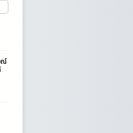
ษณ์
้